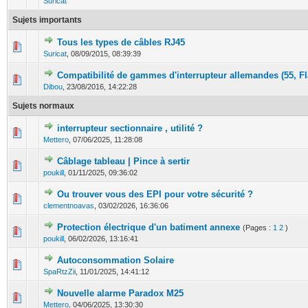
Suricat
Sujets importants
Tous les types de câbles RJ45
0 Votes - 0 sur 5 en moyenne
1
2
3
4
5
Suricat
,
08/09/2015, 08:39:39
Compatibilité de gammes d'interrupteur allemandes (55, Flä
0 Votes - 0 sur 5 en moyenne
1
2
3
4
5
Dibou
,
23/08/2016, 14:22:28
Sujets normaux
interrupteur sectionnaire , utilité ?
0 Votes - 0 sur 5 en moyenne
1
2
3
4
5
Mettero
,
07/06/2025, 11:28:08
Câblage tableau | Pince à sertir
0 Votes - 0 sur 5 en moyenne
1
2
3
4
5
poukill
,
01/11/2025, 09:36:02
Ou trouver vous des EPI pour votre sécurité ?
0 Votes - 0 sur 5 en moyenne
1
2
3
4
5
clementnoavas
,
03/02/2026, 16:36:06
Protection électrique d'un batiment annexe
(Pages :
1
2
)
0 Votes - 0 sur 5 en moyenne
1
2
3
4
5
poukill
,
06/02/2026, 13:16:41
Autoconsommation Solaire
0 Votes - 0 sur 5 en moyenne
1
2
3
4
5
SpaRtzZii
,
11/01/2025, 14:41:12
Nouvelle alarme Paradox M25
0 Votes - 0 sur 5 en moyenne
1
2
3
4
5
Mettero
,
04/06/2025, 13:30:30