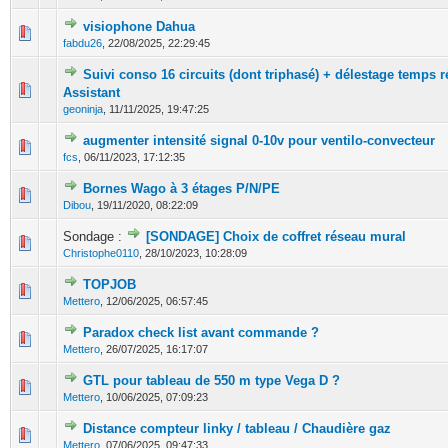
visiophone Dahua
0 Votes - 0 sur 5 en moyenne
1
2
3
4
5
fabdu26
,
22/08/2025, 22:29:45
Suivi conso 16 circuits (dont triphasé) + délestage temps 
0 Votes - 0 sur 5 en moyenne
1
2
3
4
5
Assistant
geoninja
,
11/11/2025, 19:47:25
augmenter intensité signal 0-10v pour ventilo-convecteur
0 Votes - 0 sur 5 en moyenne
1
2
3
4
5
fcs
,
06/11/2023, 17:12:35
Bornes Wago à 3 étages P/N/PE
1 Votes - 5 sur 5 en moyenne
1
2
3
4
5
Dibou
,
19/11/2020, 08:22:09
Sondage :
[SONDAGE] Choix de coffret réseau mural
0 Votes - 0 sur 5 en moyenne
1
2
3
4
5
Christophe0110
,
28/10/2023, 10:28:09
TOPJOB
0 Votes - 0 sur 5 en moyenne
1
2
3
4
5
Mettero
,
12/06/2025, 06:57:45
Paradox check list avant commande ?
0 Votes - 0 sur 5 en moyenne
1
2
3
4
5
Mettero
,
26/07/2025, 16:17:07
GTL pour tableau de 550 m type Vega D ?
0 Votes - 0 sur 5 en moyenne
1
2
3
4
5
Mettero
,
10/06/2025, 07:09:23
Distance compteur linky / tableau / Chaudière gaz
0 Votes - 0 sur 5 en moyenne
1
2
3
4
5
Mettero
,
07/06/2025, 09:47:33