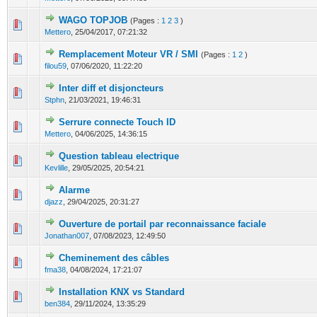
WAGO TOPJOB
(Pages :
1
2
3
)
1 Votes - 5 sur 5 en moyenne
1
2
3
4
5
Mettero
,
25/04/2017, 07:21:32
Remplacement Moteur VR / SMI
(Pages :
1
2
)
0 Votes - 0 sur 5 en moyenne
1
2
3
4
5
filou59
,
07/06/2020, 11:22:20
Inter diff et disjoncteurs
0 Votes - 0 sur 5 en moyenne
1
2
3
4
5
Stphn
,
21/03/2021, 19:46:31
Serrure connecte Touch ID
0 Votes - 0 sur 5 en moyenne
1
2
3
4
5
Mettero
,
04/06/2025, 14:36:15
Question tableau electrique
0 Votes - 0 sur 5 en moyenne
1
2
3
4
5
Kevlille
,
29/05/2025, 20:54:21
Alarme
0 Votes - 0 sur 5 en moyenne
1
2
3
4
5
djazz
,
29/04/2025, 20:31:27
Ouverture de portail par reconnaissance faciale
0 Votes - 0 sur 5 en moyenne
1
2
3
4
5
Jonathan007
,
07/08/2023, 12:49:50
Cheminement des câbles
0 Votes - 0 sur 5 en moyenne
1
2
3
4
5
fma38
,
04/08/2024, 17:21:07
Installation KNX vs Standard
0 Votes - 0 sur 5 en moyenne
1
2
3
4
5
ben384
,
29/11/2024, 13:35:29