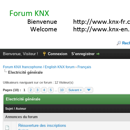
Rec
Bienvenue, Visiteur !
Connexion
S’enregistrer
Forum KNX francophone / English KNX forum
›
Français
Electricité générale
Utilisateurs naviguant sur ce forum : 12 Visiteur(s)
Pages (10) :
1
2
3
4
5
...
10
Suivant »
Electricité générale
Sujet
/
Auteur
Annonces du forum
Réouverture des inscriptions