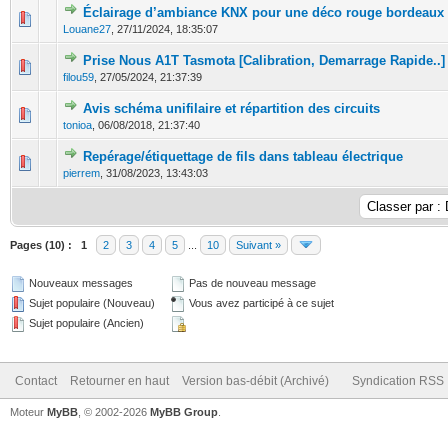
Éclairage d’ambiance KNX pour une déco rouge bordeaux
0 Votes - 0 sur 5 en moyenne
1
2
3
4
5
Louane27
,
27/11/2024, 18:35:07
Prise Nous A1T Tasmota [Calibration, Demarrage Rapide..]
0 Votes - 0 sur 5 en moyenne
1
2
3
4
5
filou59
,
27/05/2024, 21:37:39
Avis schéma unifilaire et répartition des circuits
0 Votes - 0 sur 5 en moyenne
1
2
3
4
5
tonioa
,
06/08/2018, 21:37:40
Repérage/étiquettage de fils dans tableau électrique
0 Votes - 0 sur 5 en moyenne
1
2
3
4
5
pierrem
,
31/08/2023, 13:43:03
Pages (10) :
1
2
3
4
5
...
10
Suivant »
Nouveaux messages
Pas de nouveau message
Sujet populaire (Nouveau)
Vous avez participé à ce sujet
Sujet populaire (Ancien)
Contact
Retourner en haut
Version bas-débit (Archivé)
Syndication RSS
Moteur
MyBB
, © 2002-2026
MyBB Group
.