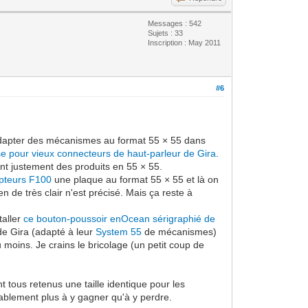
Messages : 542
Sujets : 33
Inscription : May 2011
#6
dapter des mécanismes au format 55 × 55 dans
ise pour vieux connecteurs de haut-parleur de Gira
.
ont justement des produits en 55 × 55.
pteurs F100
une plaque au format 55 × 55 et là on
en de très clair n'est précisé. Mais ça reste à
taller
ce bouton-poussoir enOcean sérigraphié de
de Gira (adapté à leur
System 55
de mécanismes)
u moins. Je crains le bricolage (un petit coup de
nt tous retenus une taille identique pour les
bablement plus à y gagner qu'à y perdre.