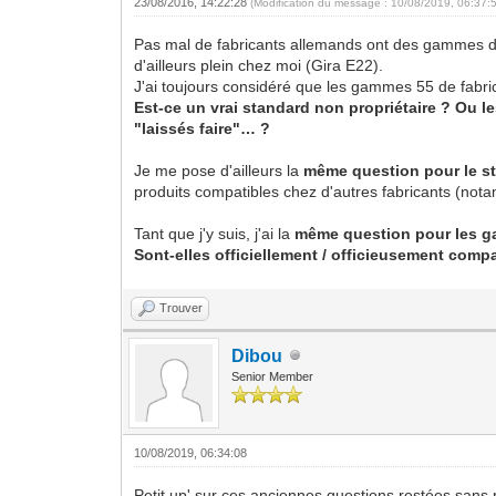
23/08/2016, 14:22:28
(Modification du message : 10/08/2019, 06:37:
Pas mal de fabricants allemands ont des gammes d'a
d'ailleurs plein chez moi (Gira E22).
J'ai toujours considéré que les gammes 55 de fabrican
Est-ce un vrai standard non propriétaire ? Ou 
"laissés faire"… ?
Je me pose d'ailleurs la
même question pour le st
produits compatibles chez d'autres fabricants (n
Tant que j'y suis, j'ai la
même question pour les g
Sont-elles officiellement / officieusement comp
Trouver
Dibou
Senior Member
10/08/2019, 06:34:08
Petit up' sur ces anciennes questions restées sans 