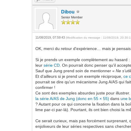
Dibou
Senior Member
11/08/2019, 07:59:43
(Modification du message : 11/08/2019, 20:30:
OK, merci du retour d'expérience… mais je pensais 
Si je prends un exemple complètement au hasard 
leur
série CD
. On pourrait donc penser qu'il acce
Sauf que Jung prend soin de mentionner «
Ne s’uti
Et d'ailleurs si je prend un exemple réciproque,
ce 
pourrait se dire qu'un mécanisme Jung A/AS qui fa
confirmer !
Ce sont des exemples absurdes juste pour illustrer. 
la série A/AS de Jung (donc en 55 × 55)
dans
une b
? Autant pour ce qui concerne la fixation dans la boî
lime par-ci par-là). Pourtant, ils ont bien choisi la mê
Ce serait curieux, mais pas forcément surprenant, que
enjoliveurs de leur séries respectives sans cherche