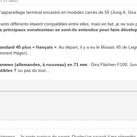
59 par
Dibou
.)
ppareillage terminal encastré en modules carrés de 55 (Jung A, Gira 
ts différents étaient compatibles entre elles, mais en fait, je ne suis pa
les principaux constructeur se sont-ils entendus pour faire dév
andard 45 plus « français »
. Au départ, il y a eu le Mosaïc 45 de Le
otamment Hager)…
ammes (allemandes, à nouveau) en 71 mm
: Gira Flächen F100, Ju
atibles ?
ou pas du tout…
réponse... Je reste curieux de savoir. Quelqu'un saurait-il me répondre