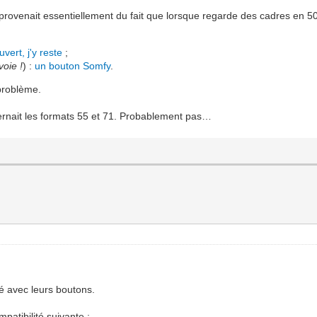
provenait essentiellement du fait que lorsque regarde des cadres en 50 
uvert, j'y reste
;
voie !
) :
un bouton Somfy
.
 problème.
ernait les formats 55 et 71. Probablement pas…
té avec leurs boutons.
patibilité suivante :