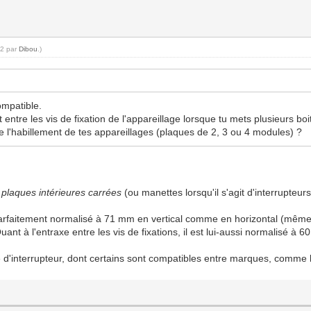
02 par
Dibou
.)
ompatible.
tre les vis de fixation de l'appareillage lorsque tu mets plusieurs boi
de l'habillement de tes appareillages (plaques de 2, 3 ou 4 modules) ?
e
plaques intérieures carrées
(ou manettes lorsqu'il s'agit d'interrupteurs
t parfaitement normalisé à 71 mm en vertical comme en horizontal (même
t à l'entraxe entre les vis de fixations, il est lui-aussi normalisé à 
 d'interrupteur, dont certains sont compatibles entre marques, comme