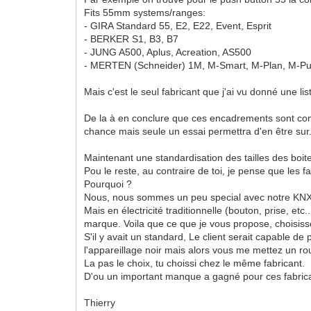
Fits 55mm systems/ranges:
- GIRA Standard 55, E2, E22, Event, Esprit
- BERKER S1, B3, B7
- JUNG A500, Aplus, Acreation, AS500
- MERTEN (Schneider) 1M, M-Smart, M-Plan, M-P
Mais c'est le seul fabricant que j'ai vu donné une l
De la à en conclure que ces encadrements sont comp
chance mais seule un essai permettra d'en être sur
Maintenant une standardisation des tailles des boite
Pou le reste, au contraire de toi, je pense que les
Pourquoi ?
Nous, nous sommes un peu special avec notre KNX c
Mais en électricité traditionnelle (bouton, prise, et
marque. Voila que ce que je vous propose, choisi
S'il y avait un standard, Le client serait capable d
l'appareillage noir mais alors vous me mettez un ro
La pas le choix, tu choissi chez le même fabricant.
D'ou un important manque a gagné pour ces fabric
Thierry