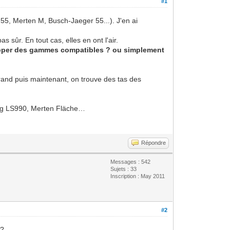
#1
55, Merten M, Busch-Jaeger 55...). J'en ai
s sûr. En tout cas, elles en ont l'air.
elopper des gammes compatibles ? ou simplement
grand puis maintenant, on trouve des tas des
ng LS990, Merten Fläche…
Répondre
Messages : 542
Sujets : 33
Inscription : May 2011
#2
 ?