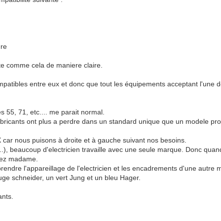
ure
iste comme cela de maniere claire.
atibles entre eux et donc que tout les équipements acceptant l'une de
.
s 55, 71, etc.... me parait normal.
 fabricants ont plus a perdre dans un standard unique que un modele prop
ar nous puisons à droite et à gauche suivant nos besoins.
c....), beaucoup d'electricien travaille avec une seule marque. Donc quan
ssez madame.
e prendre l'appareillage de l'electricien et les encadrements d'une autr
uge schneider, un vert Jung et un bleu Hager.
ants.