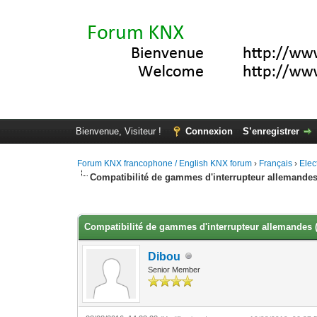
Bienvenue, Visiteur !
Connexion
S’enregistrer
Forum KNX francophone / English KNX forum
›
Français
›
Elec
Compatibilité de gammes d'interrupteur allemandes 
Moyenne : 0 (0 vote(s))
1
2
3
4
5
Compatibilité de gammes d'interrupteur allemandes (5
Dibou
Senior Member