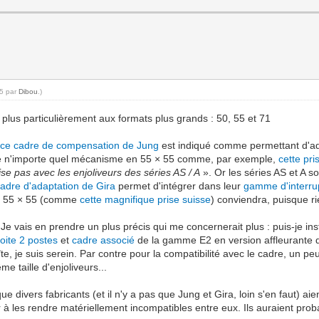
15 par
Dibou
.)
plus particulièrement aux formats plus grands : 50, 55 et 71
:
ce cadre de compensation de Jung
est indiqué comme permettant d'a
pte n'importe quel mécanisme en 55 × 55 comme, par exemple,
cette pr
lise pas avec les enjoliveurs des séries AS / A
». Or les séries AS et A s
cadre d'adaptation de Gira
permet d'intégrer dans leur
gamme d'interru
it 55 × 55 (comme
cette magnifique prise suisse
) conviendra, puisque ri
Je vais en prendre un plus précis qui me concernerait plus : puis-je ins
oite 2 postes
et
cadre associé
de la gamme E2 en version affleurante 
te, je suis serein. Par contre pour la compatibilité avec le cadre, un pe
me taille d'enjoliveurs...
 divers fabricants (et il n'y a pas que Jung et Gira, loin s'en faut) aie
r à les rendre matériellement incompatibles entre eux. Ils auraient pro