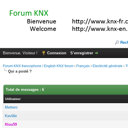
Rec
Bienvenue, Visiteur !
Connexion
S’enregistrer
Forum KNX francophone / English KNX forum
›
Français
›
Electricité générale
›
T
Qui a posté ?
Total de messages : 6
Utilisateur
Mettero
Kevlille
filou59