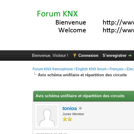
Bienvenue, Visiteur !
Connexion
S’enregistrer
Forum KNX francophone / English KNX forum
›
Français
›
Elec
Avis schéma unifilaire et répartition des circuits
Moyenne : 0 (0 vote(s))
1
2
3
4
5
Avis schéma unifilaire et répartition des circuits
tonioa
Junior Member