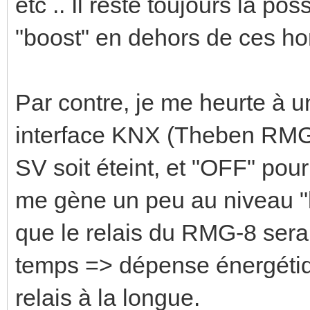
etc .. Il reste toujours la po
"boost" en dehors de ces h
Par contre, je me heurte à un
interface KNX (Theben RMG-8
SV soit éteint, et "OFF" pour
me gène un peu au niveau "lo
que le relais du RMG-8 sera
temps => dépense énergétique
relais à la longue.