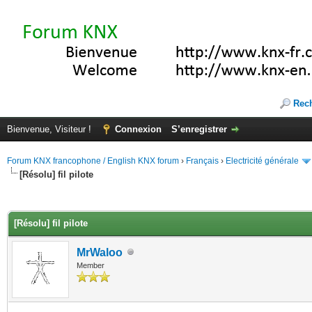
Rec
Bienvenue, Visiteur !
Connexion
S’enregistrer
Forum KNX francophone / English KNX forum
›
Français
›
Electricité générale
[Résolu] fil pilote
(s))
[Résolu] fil pilote
MrWaloo
Member