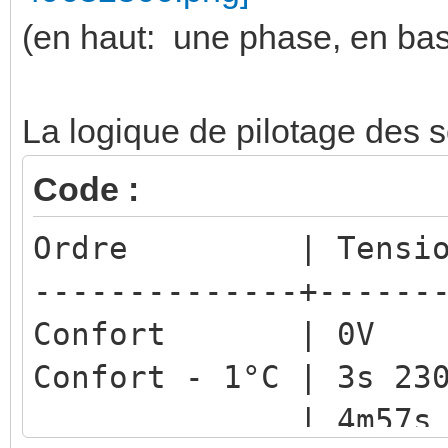
(en haut: une phase, en bas :
La logique de pilotage des so
Code :
Ordre | Tension 
--------------+------
Confort | 0V
Confort - 1°C | 3s 2
| 4m57s 0V | 