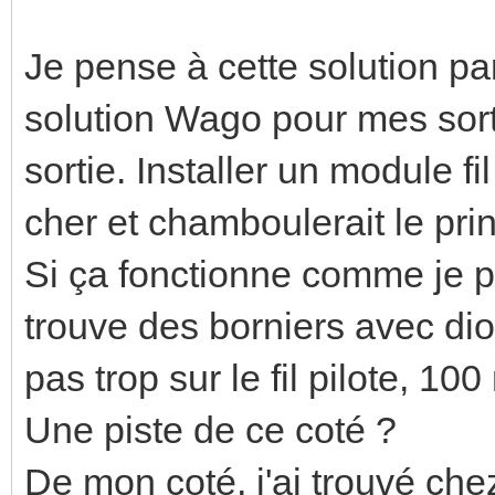
Confort - 2°C | 7s 2
| 4m53s 0V | 
Je pense à cette solution par
Eco | 230V 
solution Wago pour mes sorti
Hors-gel | -11
sortie. Installer un module fi
Arrêt | +115V
cher et chamboulerait le prin
Si ça fonctionne comme je pe
trouve des borniers avec di
pas trop sur le fil pilote, 1
Une piste de ce coté ?
De mon coté, j'ai trouvé ch