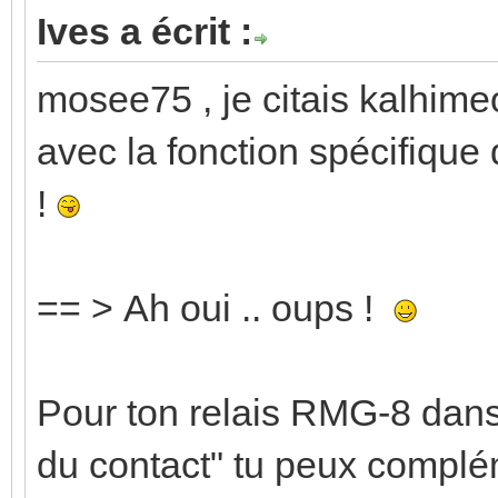
Ives a écrit :
mosee75 , je citais kalhime
avec la fonction spécifique
!
== > Ah oui .. oups !
Pour ton relais RMG-8 dans
du contact" tu peux complém