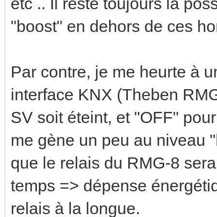
etc .. Il reste toujours la po
"boost" en dehors de ces h
Par contre, je me heurte à un
interface KNX (Theben RMG-8
SV soit éteint, et "OFF" pour
me gène un peu au niveau "lo
que le relais du RMG-8 sera
temps => dépense énergétique
relais à la longue.