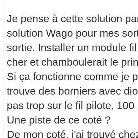
Confort - 2°C | 7s 2
| 4m53s 0V | 
Je pense à cette solution par
Eco | 230V 
solution Wago pour mes sorti
Hors-gel | -11
sortie. Installer un module fi
Arrêt | +115V
cher et chamboulerait le prin
Si ça fonctionne comme je pe
trouve des borniers avec di
pas trop sur le fil pilote, 1
Une piste de ce coté ?
De mon coté, j'ai trouvé ch