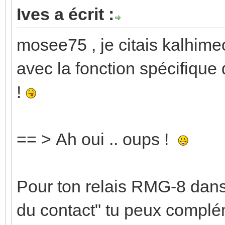
Ives a écrit :
mosee75 , je citais kalhime
avec la fonction spécifique
!
== > Ah oui .. oups !
Pour ton relais RMG-8 dans
du contact" tu peux complém