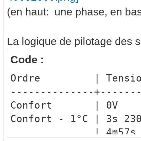
(en haut: une phase, en bas :
La logique de pilotage des so
Code :
Ordre | Tension 
--------------+------
Confort | 0V
Confort - 1°C | 3s 2
| 4m57s 0V | 