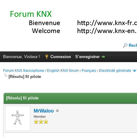
Rec
Bienvenue, Visiteur !
Connexion
S’enregistrer
Forum KNX francophone / English KNX forum
›
Français
›
Electricité générale
[Résolu] fil pilote
(s))
[Résolu] fil pilote
MrWaloo
Member