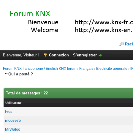
Rec
Bienvenue, Visiteur !
Connexion
S’enregistrer
Forum KNX francophone / English KNX forum
›
Français
›
Electricité générale
›
[
Qui a posté ?
Total de messages : 22
Utilisateur
Ives
moose75
MrWaloo