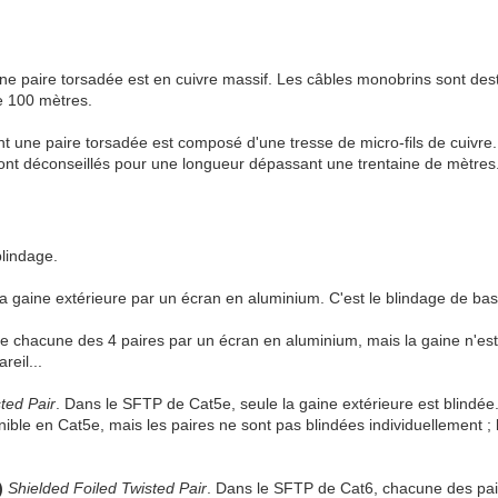
une paire torsadée est en cuivre massif. Les câbles monobrins sont dest
re 100 mètres.
nt une paire torsadée est composé d'une tresse de micro-fils de cuivre.
 sont déconseillés pour une longueur dépassant une trentaine de mètres
blindage.
la gaine extérieure par un écran en aluminium. C'est le blindage de bas
de chacune des 4 paires par un écran en aluminium, mais la gaine n'e
reil...
ted Pair
. Dans le SFTP de Cat5e, seule la gaine extérieure est blindée
onible en Cat5e, mais les paires ne sont pas blindées individuellement ; l
)
Shielded Foiled Twisted Pair
. Dans le SFTP de Cat6, chacune des pai