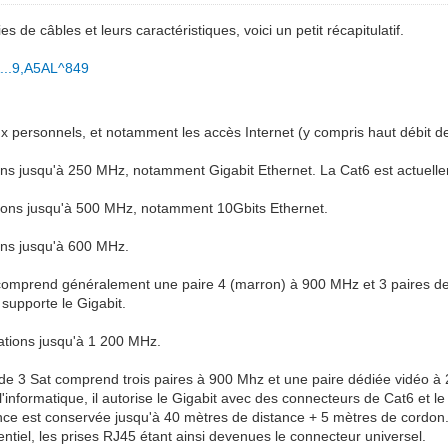
es de câbles et leurs caractéristiques, voici un petit récapitulatif.
&...9,A5AL^849
ersonnels, et notamment les accès Internet (y compris haut débit derr
ns jusqu'à 250 MHz, notamment Gigabit Ethernet. La Cat6 est actuelle
ions jusqu'à 500 MHz, notamment 10Gbits Ethernet.
ons jusqu'à 600 MHz.
mprend généralement une paire 4 (marron) à 900 MHz et 3 paires de C
 supporte le Gigabit.
ations jusqu'à 1 200 MHz.
 3 Sat comprend trois paires à 900 Mhz et une paire dédiée vidéo à 
 l'informatique, il autorise le Gigabit avec des connecteurs de Cat6 et
e est conservée jusqu'à 40 mètres de distance + 5 mètres de cordon. Br
tiel, les prises RJ45 étant ainsi devenues le connecteur universel.