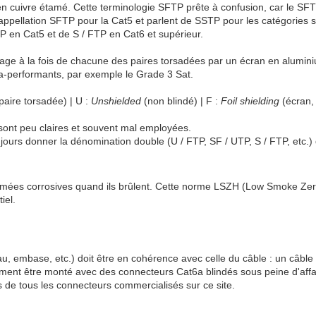
 en cuivre étamé. Cette terminologie SFTP prête à confusion, car le SF
l'appellation SFTP pour la Cat5 et parlent de SSTP pour les catégories 
TP en Cat5 et de S / FTP en Cat6 et supérieur.
dage à la fois de chacune des paires torsadées par un écran en alumin
ra-performants, par exemple le Grade 3 Sat.
paire torsadée) | U :
Unshielded
(non blindé) | F :
Foil shielding
(écran, 
sont peu claires et souvent mal employées.
ours donner la dénomination double (U / FTP, SF / UTP, S / FTP, etc.) q
mées corrosives quand ils brûlent. Cette norme LSZH (Low Smoke Zer
iel.
, embase, etc.) doit être en cohérence avec celle du câble : un câb
ement être monté avec des connecteurs Cat6a blindés sous peine d'aff
fs de tous les connecteurs commercialisés sur ce site.