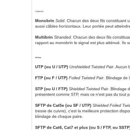
Conducteur
Monobrin
Solid
. Chacun des deux fils constituant 
aussi câbles horizontaux. Leur portée peut atteind
Multibrin
Stranded
. Chacun des deux fils constitua
rapport au monobrin le signal est plus atténué. Ils
Blindage
UTP (ou U / UTP)
Unshielded Twisted Pair
. Aucun 
FTP (ou F / UTP)
Foiled Twisted Pair
. Blindage de 
STP (ou U / FTP)
Shielded Twisted Pair
. Blindage 
présentent comme STP, mais ce n'est pas du tout pa
SFTP de Cat5e (ou SF / UTP)
Shielded Foiled Twis
tresse de cuivre), c'est la meilleure protection disp
blindage de chaque paire.
SFTP de Cat6, Cat7 et plus (ou S / FTP, ou SSTP