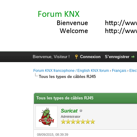
Bienvenue, Visiteur !
Connexion
S’enregistrer
Forum KNX francophone / English KNX forum
›
Français
›
Elec
Tous les types de câbles RJ45
Moyenne : 0 (0 vote(s))
1
2
3
4
5
Tous les types de câbles RJ45
Suricat
Administrator
08/09/2015, 08:39:39