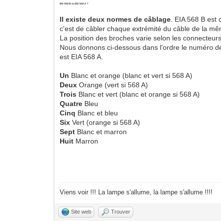
EIA 568 B ou EIA 568 A ?
Il existe deux normes de câblage
. EIA 568 B est 
c'est de câbler chaque extrémité du câble de la m
La position des broches varie selon les connecteurs
Nous donnons ci-dessous dans l'ordre le numéro de l
est EIA 568 A.
Un
Blanc et orange (blanc et vert si 568 A)
Deux
Orange (vert si 568 A)
Trois
Blanc et vert (blanc et orange si 568 A)
Quatre
Bleu
Cinq
Blanc et bleu
Six
Vert (orange si 568 A)
Sept
Blanc et marron
Huit
Marron
Viens voir !!! La lampe s'allume, la lampe s'allume !!!!
Site web
Trouver