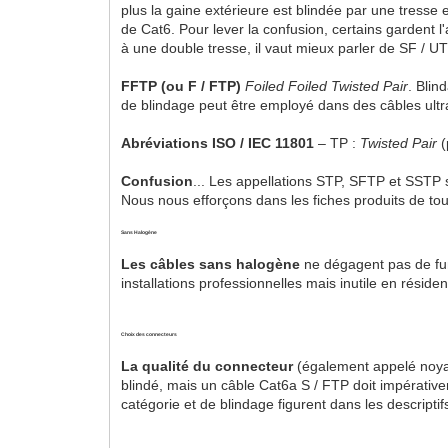
plus la gaine extérieure est blindée par une tresse
de Cat6. Pour lever la confusion, certains gardent 
à une double tresse, il vaut mieux parler de SF / U
FFTP (ou F / FTP)
Foiled Foiled Twisted Pair
. Blin
de blindage peut être employé dans des câbles ult
Abréviations ISO / IEC 11801
– TP :
Twisted Pair
(
Confusion
... Les appellations STP, SFTP et SSTP 
Nous nous efforçons dans les fiches produits de touj
Sans Halogène
Les câbles sans halogène
ne dégagent pas de fu
installations professionnelles mais inutile en résident
Choix des connecteurs
La qualité du connecteur
(également appelé noyau
blindé, mais un câble Cat6a S / FTP doit impérativ
catégorie et de blindage figurent dans les descripti