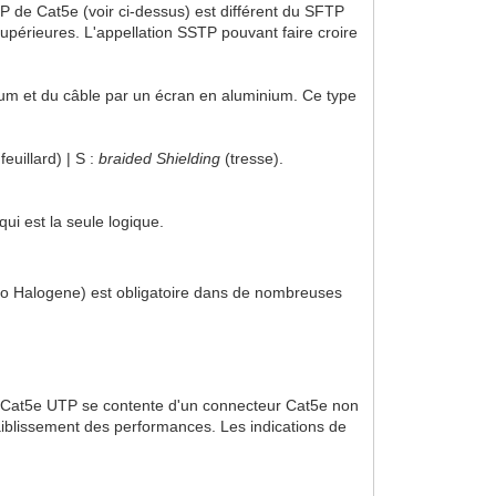
TP de Cat5e (voir ci-dessus) est différent du SFTP
supérieures. L'appellation SSTP pouvant faire croire
ium et du câble par un écran en aluminium. Ce type
feuillard) | S :
braided Shielding
(tresse).
ui est la seule logique.
o Halogene) est obligatoire dans de nombreuses
le Cat5e UTP se contente d'un connecteur Cat5e non
aiblissement des performances. Les indications de