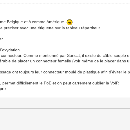
omme Belgique et A comme Amérique.
e préciser avec une étiquette sur la tableau répartiteur...
er.
d'oxydation
s connecteur. Comme mentionné par Suricat, il existe du câble souple et
référable de placer un connecteur femelle (voir même de le placer dans u
sage ont toujours leur connecteur moulé de plastique afin d'éviter le 
1, permet difficilement le PoE et on peut carrément oublier la VoIP.
rix...