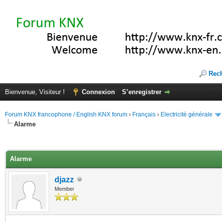
Rec
Bienvenue, Visiteur !
Connexion
S’enregistrer
Forum KNX francophone / English KNX forum
›
Français
›
Electricité générale
Alarme
(s))
Alarme
djazz
Member