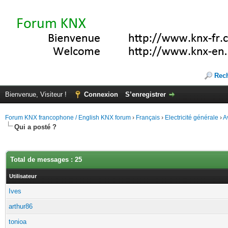
Rec
Bienvenue, Visiteur !
Connexion
S’enregistrer
Forum KNX francophone / English KNX forum
›
Français
›
Electricité générale
›
A
Qui a posté ?
Total de messages : 25
Utilisateur
Ives
arthur86
tonioa