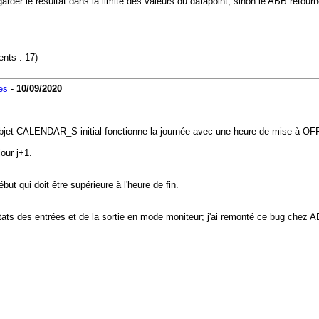
garder le résultat dans la limite des valeurs du datapoint, sinon le ABB retour
ents : 17)
es
-
10/09/2020
'objet CALENDAR_S initial fonctionne la journée avec une heure de mise à OFF 
jour j+1.
ut qui doit être supérieure à l'heure de fin.
ats des entrées et de la sortie en mode moniteur; j'ai remonté ce bug chez ABB 