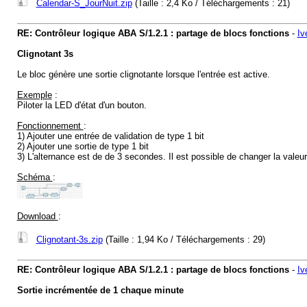
Calendar-S_JourNuit.zip
(Taille : 2,4 Ko / Téléchargements : 21)
RE: Contrôleur logique ABA S/1.2.1 : partage de blocs fonctions
-
Iv
Clignotant 3s
Le bloc génère une sortie clignotante lorsque l'entrée est active.
Exemple
:
Piloter la LED d'état d'un bouton.
Fonctionnement
:
1) Ajouter une entrée de validation de type 1 bit
2) Ajouter une sortie de type 1 bit
3) L'alternance est de de 3 secondes. Il est possible de changer la valeur
Schéma
:
Download
:
Clignotant-3s.zip
(Taille : 1,94 Ko / Téléchargements : 29)
RE: Contrôleur logique ABA S/1.2.1 : partage de blocs fonctions
-
Iv
Sortie incrémentée de 1 chaque minute