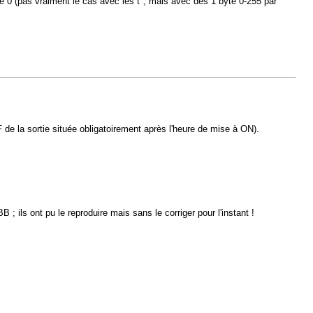
ne 0 (pas vraiment le cas avec les t°, mais avec des 1 byte 0-255 par
de la sortie située obligatoirement après l'heure de mise à ON).
; ils ont pu le reproduire mais sans le corriger pour l'instant !