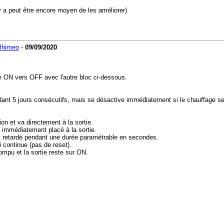
 y a peut être encore moyen de les améliorer)
lhimeo
-
09/09/2020
e ON vers OFF avec l'autre bloc ci-dessous.
dant 5 jours consécutifs, mais se désactive immédiatement si le chauffage s
on et va directement à la sortie.
st immédiatement placé à la sortie.
 est retardé pendant une durée paramétrable en secondes.
i continue (pas de reset).
rompu et la sortie reste sur ON.