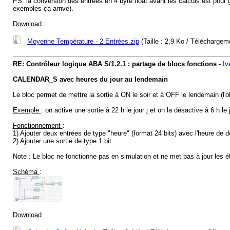
PS: la conversion des entrées en 4 byte float avant les calculs est pour 
exemples ça arrive).
Download
:
Moyenne Température - 2 Entrées.zip
(Taille : 2,9 Ko / Téléchargem
RE: Contrôleur logique ABA S/1.2.1 : partage de blocs fonctions
-
Iv
CALENDAR_S avec heures du jour au lendemain
Le bloc permet de mettre la sortie à ON le soir et à OFF le lendemain (l
Exemple
: on active une sortie à 22 h le jour j et on la désactive à 6 h le 
Fonctionnement
:
1) Ajouter deux entrées de type "heure" (format 24 bits) avec l'heure de déb
2) Ajouter une sortie de type 1 bit
Note : Le bloc ne fonctionne pas en simulation et ne met pas à jour les ét
Schéma
:
Download