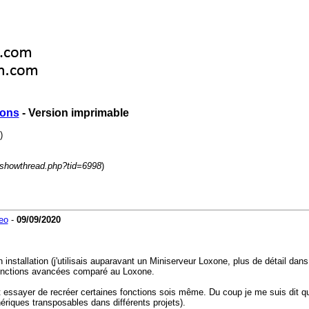
ions
- Version imprimable
)
/showthread.php?tid=6998
)
eo
-
09/09/2020
n installation (j'utilisais auparavant un Miniserveur Loxone, plus de détail dan
fonctions avancées comparé au Loxone.
essayer de recréer certaines fonctions sois même. Du coup je me suis dit que
nériques transposables dans différents projets).