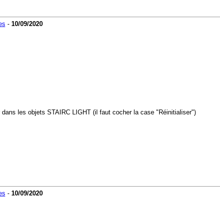
es
-
10/09/2020
 dans les objets STAIRC LIGHT (il faut cocher la case "Réinitialiser")
es
-
10/09/2020