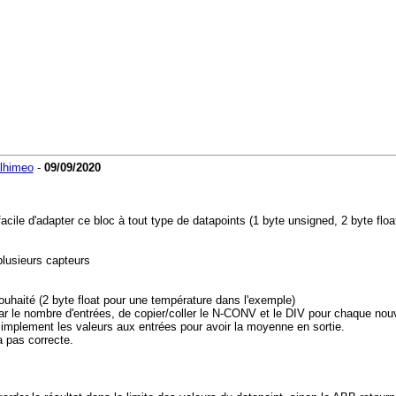
lhimeo
-
09/09/2020
cile d'adapter ce bloc à tout type de datapoints (1 byte unsigned, 2 byte floa
plusieurs capteurs
souhaité (2 byte float pour une température dans l'exemple)
e par le nombre d'entrées, de copier/coller le N-CONV et le DIV pour chaque nou
simplement les valeurs aux entrées pour avoir la moyenne en sortie.
a pas correcte.