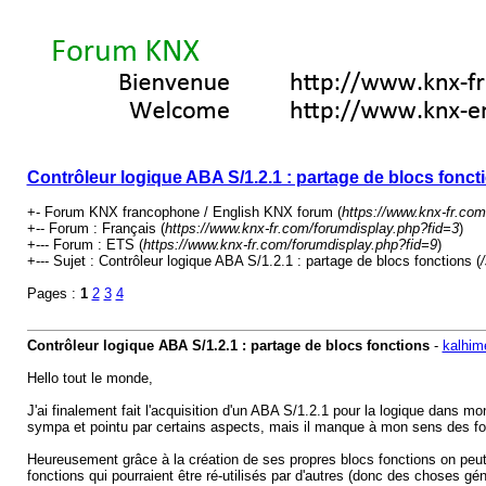
Contrôleur logique ABA S/1.2.1 : partage de blocs fonct
+- Forum KNX francophone / English KNX forum (
https://www.knx-fr.com
+-- Forum : Français (
https://www.knx-fr.com/forumdisplay.php?fid=3
)
+--- Forum : ETS (
https://www.knx-fr.com/forumdisplay.php?fid=9
)
+--- Sujet : Contrôleur logique ABA S/1.2.1 : partage de blocs fonctions (
Pages :
1
2
3
4
Contrôleur logique ABA S/1.2.1 : partage de blocs fonctions
-
kalhim
Hello tout le monde,
J'ai finalement fait l'acquisition d'un ABA S/1.2.1 pour la logique dans mo
sympa et pointu par certains aspects, mais il manque à mon sens des 
Heureusement grâce à la création de ses propres blocs fonctions on peut 
fonctions qui pourraient être ré-utilisés par d'autres (donc des choses gé