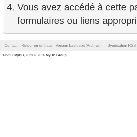
Vous avez accédé à cette pag
formulaires ou liens appropr
Contact
Retourner en haut
Version bas-débit (Archivé)
Syndication RSS
Moteur
MyBB
, © 2002-2026
MyBB Group
.