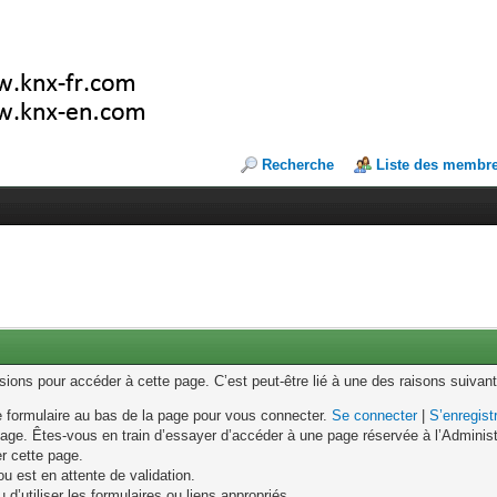
Recherche
Liste des membr
ons pour accéder à cette page. C’est peut-être lié à une des raisons suivant
le formulaire au bas de la page pour vous connecter.
Se connecter
|
S’enregist
age. Êtes-vous en train d’essayer d’accéder à une page réservée à l’Administr
er cette page.
u est en attente de validation.
d’utiliser les formulaires ou liens appropriés.