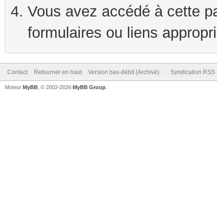
Vous avez accédé à cette pag
formulaires ou liens appropr
Contact
Retourner en haut
Version bas-débit (Archivé)
Syndication RSS
Moteur
MyBB
, © 2002-2026
MyBB Group
.