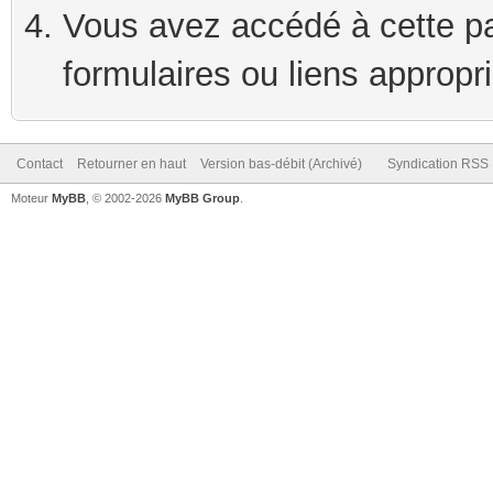
Vous avez accédé à cette pag
formulaires ou liens appropr
Contact
Retourner en haut
Version bas-débit (Archivé)
Syndication RSS
Moteur
MyBB
, © 2002-2026
MyBB Group
.