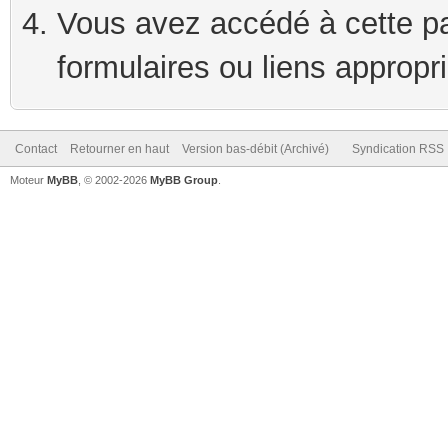
Vous avez accédé à cette pag
formulaires ou liens appropr
Contact
Retourner en haut
Version bas-débit (Archivé)
Syndication RSS
Moteur
MyBB
, © 2002-2026
MyBB Group
.