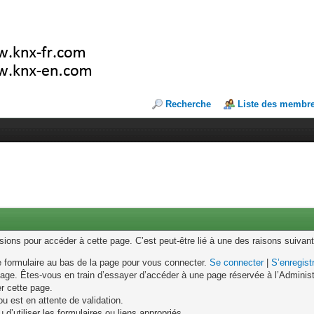
Recherche
Liste des membr
ons pour accéder à cette page. C’est peut-être lié à une des raisons suivant
le formulaire au bas de la page pour vous connecter.
Se connecter
|
S’enregist
age. Êtes-vous en train d’essayer d’accéder à une page réservée à l’Administr
er cette page.
u est en attente de validation.
d’utiliser les formulaires ou liens appropriés.