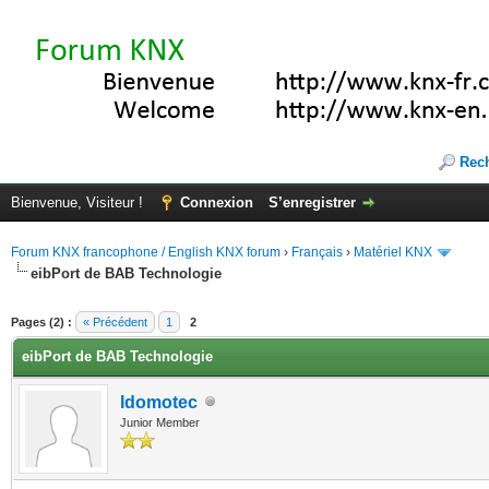
Rec
Bienvenue, Visiteur !
Connexion
S’enregistrer
Forum KNX francophone / English KNX forum
›
Français
›
Matériel KNX
eibPort de BAB Technologie
(s))
Pages (2) :
« Précédent
1
2
eibPort de BAB Technologie
Idomotec
Junior Member