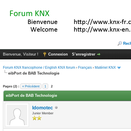
Rec
Bienvenue, Visiteur !
Connexion
S’enregistrer
Forum KNX francophone / English KNX forum
›
Français
›
Matériel KNX
eibPort de BAB Technologie
(s))
Pages (2) :
« Précédent
1
2
eibPort de BAB Technologie
Idomotec
Junior Member