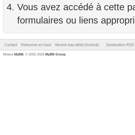
Vous avez accédé à cette pag
formulaires ou liens appropr
Contact
Retourner en haut
Version bas-débit (Archivé)
Syndication RSS
Moteur
MyBB
, © 2002-2026
MyBB Group
.