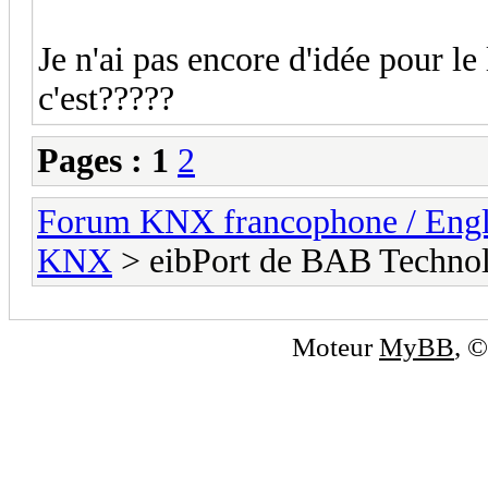
Je n'ai pas encore d'idée pour le 
c'est?????
Pages :
1
2
Forum KNX francophone / Eng
KNX
> eibPort de BAB Techno
Moteur
MyBB
, 