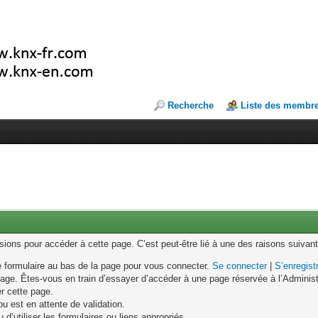
Recherche
Liste des membr
ons pour accéder à cette page. C’est peut-être lié à une des raisons suivant
le formulaire au bas de la page pour vous connecter.
Se connecter
|
S’enregist
age. Êtes-vous en train d’essayer d’accéder à une page réservée à l’Administr
er cette page.
u est en attente de validation.
d’utiliser les formulaires ou liens appropriés.