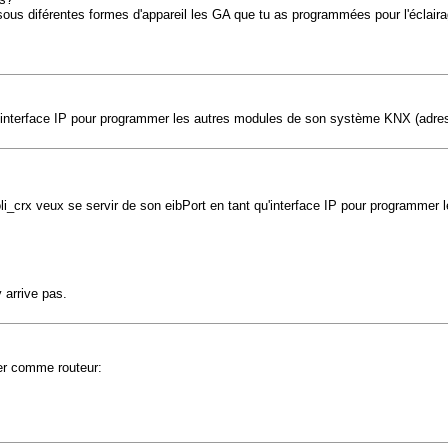
 sous diférentes formes d'appareil les GA que tu as programmées pour l'éclairag
u'interface IP pour programmer les autres modules de son système KNX (adresse
 oli_crx veux se servir de son eibPort en tant qu'interface IP pour programm
 arrive pas.
urer comme routeur: