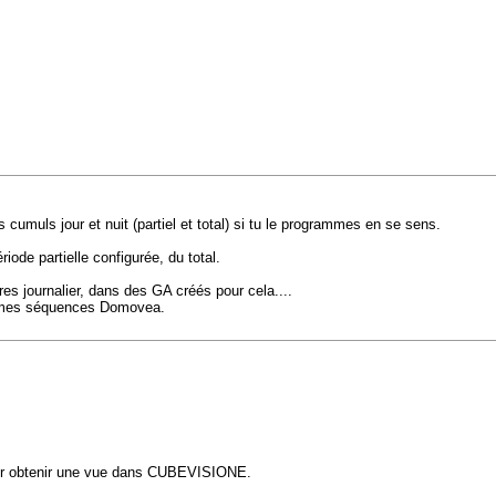
umuls jour et nuit (partiel et total) si tu le programmes en se sens.
iode partielle configurée, du total.
tres journalier, dans des GA créés pour cela....
ur mes séquences Domovea.
 pour obtenir une vue dans CUBEVISIONE.