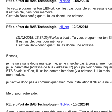
RE: eibPort de BAB Technologie
-
NicNac
-
11/02/2018
Tu veux programmer ton EIBPort, ce n'est pas possible et nécessaire car
Il est visible, plus pour mémoire.
C'est via Bab=config que tu lui as donné une adresse.
RE: eibPort de BAB Technologie
-
oli_crx
-
12/02/2018
(11/02/2018, 16:37:39)
NicNac a écrit :
Tu veux programmer ton EIB
Il est visible, plus pour mémoire.
C'est via Bab=config que tu lui as donné une adresse.
Bonsoir,
je me suis sans doute mal exprimé, je ne cherche pas à programme mon 
je l'ai paramétré (adresse de bus / adresse IP) pour pouvoir communiqu
ETS 5 voit l'eibPort, il l'utilise comme interface (via adresse 1.1.0) m
mon module.
je n'arrive donc pas à communiquer avec mon installation KNX et je ne vo
Merci pour votre aide.
RE: eibPort de BAB Technologie
-
NicNac
-
15/02/2018
Sorry, je comprend pas le vocable que tu utilises. C'est quoi mes modul