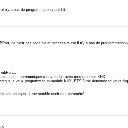
 il n'y a pas de programmation via ETS.
Port, ce n'est pas possible et nécessaire car il n'y a pas de programmation 
eibPort...
er avec lui et communiquer à travers lui, avec mes modules KNX.
ais lorsque je veux programmer un module KNX, ETS 5 me demande toujours d'ap
is pas pourquoi, il me semble avoir tout paramétré...
es?