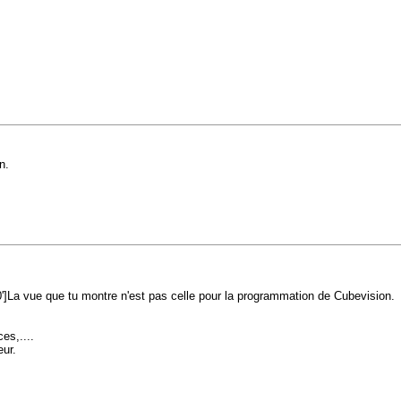
n.
']La vue que tu montre n'est pas celle pour la programmation de Cubevision.
es,....
ur.