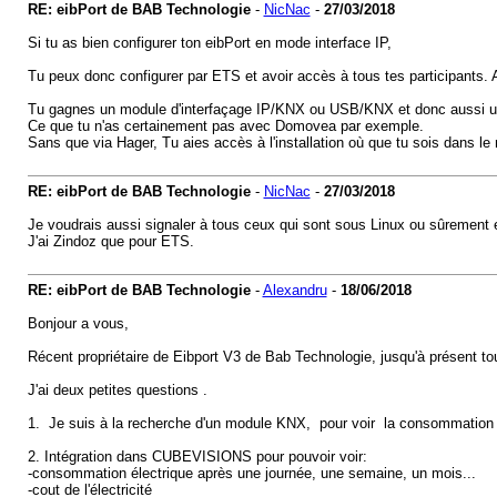
RE: eibPort de BAB Technologie
-
NicNac
-
27/03/2018
Si tu as bien configurer ton eibPort en mode interface IP,
Tu peux donc configurer par ETS et avoir accès à tous tes participants. 
Tu gagnes un module d'interfaçage IP/KNX ou USB/KNX et donc aussi un 
Ce que tu n'as certainement pas avec Domovea par exemple.
Sans que via Hager, Tu aies accès à l'installation où que tu sois dans le
RE: eibPort de BAB Technologie
-
NicNac
-
27/03/2018
Je voudrais aussi signaler à tous ceux qui sont sous Linux ou sûrement e
J'ai Zindoz que pour ETS.
RE: eibPort de BAB Technologie
-
Alexandru
-
18/06/2018
Bonjour a vous,
Récent propriétaire de Eibport V3 de Bab Technologie, jusqu'à présent 
J'ai deux petites questions .
1. Je suis à la recherche d'un module KNX, pour voir la consommation d'é
2. Intégration dans CUBEVISION
-consommation électrique après une journée, une semaine, un mois...
-cout de l'électricité