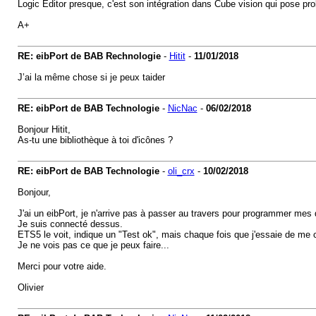
Logic Editor presque, c'est son intégration dans Cube vision qui pose pr
A+
RE: eibPort de BAB Rechnologie
-
Hitit
-
11/01/2018
J’ai la même chose si je peux taider
RE: eibPort de BAB Technologie
-
NicNac
-
06/02/2018
Bonjour Hitit,
As-tu une bibliothèque à toi d'icônes ?
RE: eibPort de BAB Technologie
-
oli_crx
-
10/02/2018
Bonjour,
J'ai un eibPort, je n'arrive pas à passer au travers pour programmer mes 
Je suis connecté dessus.
ETS5 le voit, indique un "Test ok", mais chaque fois que j'essaie de 
Je ne vois pas ce que je peux faire...
Merci pour votre aide.
Olivier