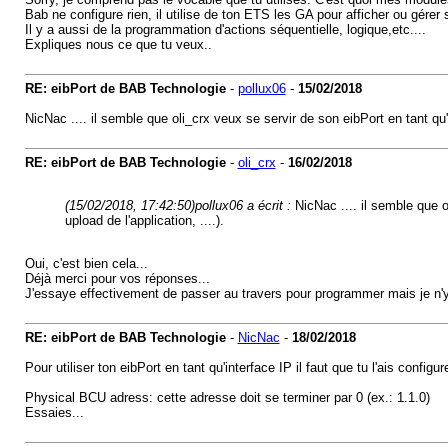
Bab ne configure rien, il utilise de ton ETS les GA pour afficher ou gérer
Il y a aussi de la programmation d'actions séquentielle, logique,etc....
Expliques nous ce que tu veux..
RE: eibPort de BAB Technologie
-
pollux06
-
15/02/2018
NicNac .... il semble que oli_crx veux se servir de son eibPort en tant q
RE: eibPort de BAB Technologie
-
oli_crx
-
16/02/2018
(15/02/2018, 17:42:50)
pollux06 a écrit :
NicNac .... il semble que
upload de l'application, ....).
Oui, c'est bien cela...
Déjà merci pour vos réponses...
J'essaye effectivement de passer au travers pour programmer mais je n'y
RE: eibPort de BAB Technologie
-
NicNac
-
18/02/2018
Pour utiliser ton eibPort en tant qu'interface IP il faut que tu l'ais config
Physical BCU adress: cette adresse doit se terminer par 0 (ex.: 1.1.0)
Essaies...