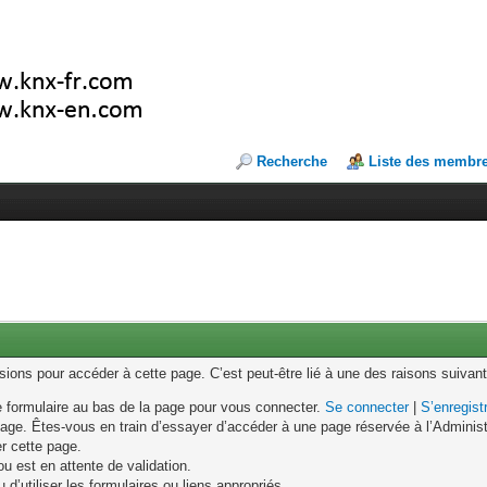
Recherche
Liste des membr
ons pour accéder à cette page. C’est peut-être lié à une des raisons suivant
le formulaire au bas de la page pour vous connecter.
Se connecter
|
S’enregist
age. Êtes-vous en train d’essayer d’accéder à une page réservée à l’Administr
er cette page.
u est en attente de validation.
d’utiliser les formulaires ou liens appropriés.