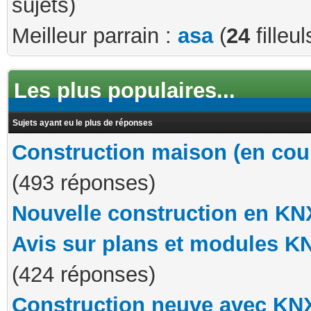
sujets)
Meilleur parrain :
asa
(
24
filleul
Les plus populaires...
Sujets ayant eu le plus de réponses
Construction maison (en cou
(493 réponses)
Nouvelle construction en KN
Avis sur plans et modules K
(424 réponses)
Construction neuve avec KN