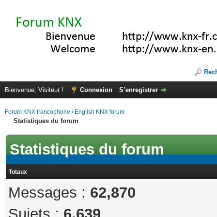
Rec
Bienvenue, Visiteur !
Connexion
S’enregistrer
Forum KNX francophone / English KNX forum
Statistiques du forum
Statistiques du forum
Totaux
Messages :
62,870
Sujets :
6,639