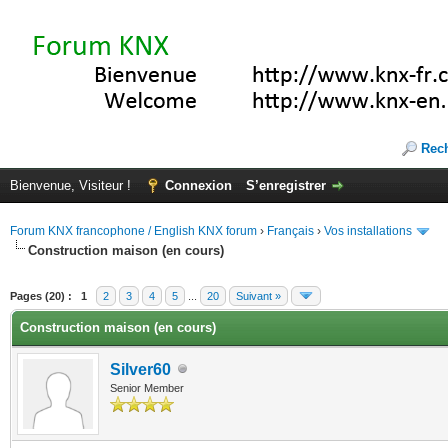
Rec
Bienvenue, Visiteur !
Connexion
S’enregistrer
Forum KNX francophone / English KNX forum
›
Français
›
Vos installations
Construction maison (en cours)
(s))
Pages (20) :
1
2
3
4
5
...
20
Suivant »
Construction maison (en cours)
Silver60
Senior Member