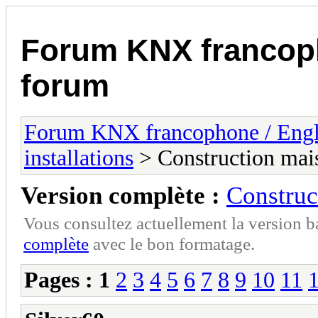
Forum KNX francop
forum
Forum KNX francophone / Eng
installations
> Construction mais
Version complète :
Construc
Vous consultez actuellement la version 
complète
avec le bon formatage.
Pages :
1
2
3
4
5
6
7
8
9
10
11