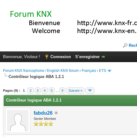
Rec
Bienvenue, Visiteur !
Connexion
S’enregistrer
Forum KNX francophone / English KNX forum
›
Français
›
ETS
Contrôleur logique ABA 1.2.1
(s))
Pages (9) :
1
2
3
4
5
...
9
Suivant »
Contrôleur logique ABA 1.2.1
fabdu26
Senior Member