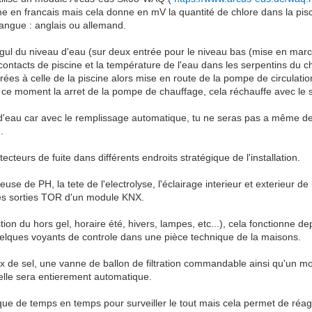
 en francais mais cela donne en mV la quantité de chlore dans la piscin
 langue : anglais ou allemand.
gul du niveau d'eau (sur deux entrée pour le niveau bas (mise en march
ontacts de piscine et la température de l'eau dans les serpentins du cha
rées à celle de la piscine alors mise en route de la pompe de circulat
 ce moment la arret de la pompe de chauffage, cela réchauffe avec le sol
 d'eau car avec le remplissage automatique, tu ne seras pas a même d
.
teurs de fuite dans différents endroits stratégique de l'installation.
 de PH, la tete de l'electrolyse, l'éclairage interieur et exterieur de l
des sorties TOR d'un module KNX.
on du hors gel, horaire été, hivers, lampes, etc...), cela fonctionne de
uelques voyants de controle dans une pièce technique de la maisons.
aux de sel, une vanne de ballon de filtration commandable ainsi qu'un m
 elle sera entierement automatique.
e de temps en temps pour surveiller le tout mais cela permet de réagir