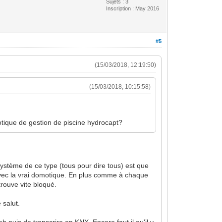
Sujets : 3
Inscription : May 2016
#5
(15/03/2018, 12:19:50)
(15/03/2018, 10:15:58)
otique de gestion de piscine hydrocapt?
système de ce type (tous pour dire tous) est que
 avec la vrai domotique. En plus comme à chaque
rouve vite bloqué.
 salut.
b puis de transcrire en KNX. Encore faut il qu'il y