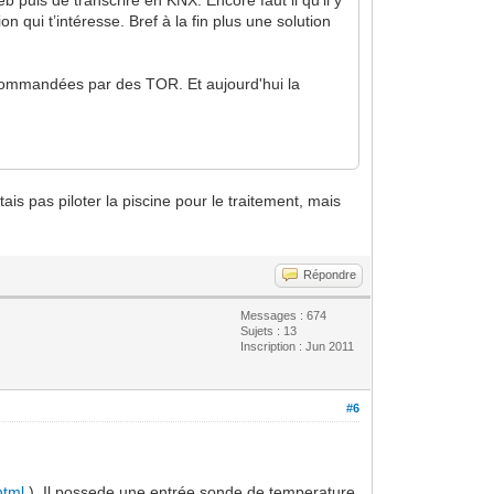
n qui t’intéresse. Bref à la fin plus une solution
s commandées par des TOR. Et aujourd'hui la
ais pas piloter la piscine pour le traitement, mais
Répondre
Messages : 674
Sujets : 13
Inscription : Jun 2011
#6
html
). Il possede une entrée sonde de temperature,