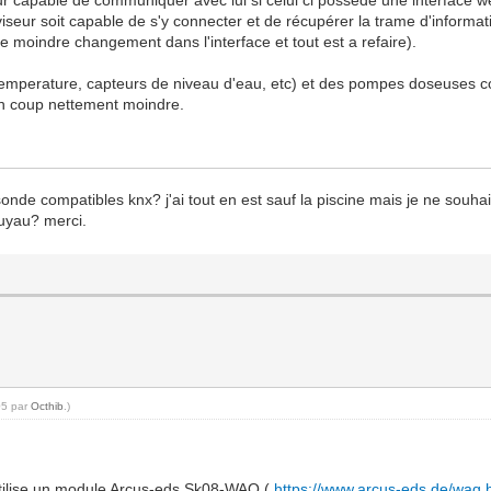
iseur soit capable de s'y connecter et de récupérer la trame d'informatio
e moindre changement dans l'interface et tout est a refaire).
re, temperature, capteurs de niveau d'eau, etc) et des pompes doseuse
un coup nettement moindre.
nde compatibles knx? j'ai tout en est sauf la piscine mais je ne souhait
tuyau? merci.
05 par
Octhib
.)
utilise un module Arcus-eds Sk08-WAQ (
https://www.arcus-eds.de/waq.