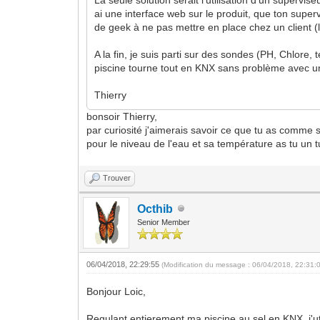
ai une interface web sur le produit, que ton superv
de geek à ne pas mettre en place chez un client (l
A la fin, je suis parti sur des sondes (PH, Chlo
piscine tourne tout en KNX sans problème avec 
Thierry
bonsoir Thierry,
par curiosité j'aimerais savoir ce que tu as comme so
pour le niveau de l'eau et sa température as tu un 
Trouver
Octhib
Senior Member
06/04/2018, 22:29:55
(Modification du message : 06/04/2018, 22:31:
Bonjour Loic,
Regulant entierement ma piscine au sel en KNX, j'