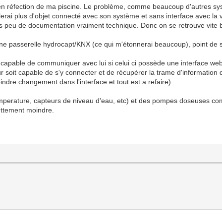
is en réfection de ma piscine. Le problème, comme beaucoup d'autres sy
rlerai plus d'objet connecté avec son système et sans interface avec l
rès peu de documentation vraiment technique. Donc on se retrouve vite 
ne passerelle hydrocapt/KNX (ce qui m'étonnerai beaucoup), point de 
ur capable de communiquer avec lui si celui ci possède une interface web 
 soit capable de s'y connecter et de récupérer la trame d'information qui
ndre changement dans l'interface et tout est a refaire).
, temperature, capteurs de niveau d'eau, etc) et des pompes doseuses c
ettement moindre.