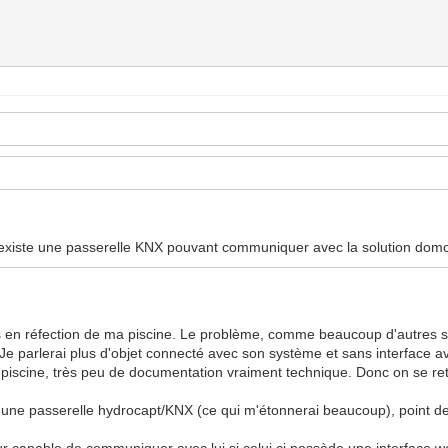
i il existe une passerelle KNX pouvant communiquer avec la solution dom
tais en réfection de ma piscine. Le problème, comme beaucoup d'autres 
. Je parlerai plus d'objet connecté avec son système et sans interface
e piscine, très peu de documentation vraiment technique. Donc on se ret
 une passerelle hydrocapt/KNX (ce qui m'étonnerai beaucoup), point de
seur capable de communiquer avec lui si celui ci possède une interface we