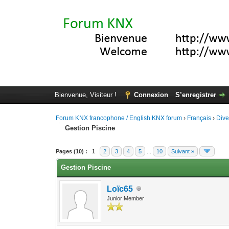
Bienvenue, Visiteur !
Connexion
S’enregistrer
Forum KNX francophone / English KNX forum
›
Français
›
Div
Gestion Piscine
Moyenne : 0 (0 vote(s))
1
2
3
4
5
Pages (10) :
1
2
3
4
5
...
10
Suivant »
Gestion Piscine
Loïc65
Junior Member