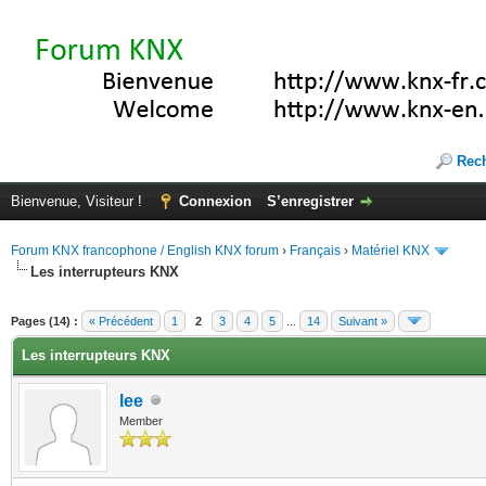
Rec
Bienvenue, Visiteur !
Connexion
S’enregistrer
Forum KNX francophone / English KNX forum
›
Français
›
Matériel KNX
Les interrupteurs KNX
te(s))
Pages (14) :
« Précédent
1
2
3
4
5
...
14
Suivant »
Les interrupteurs KNX
lee
Member