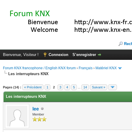
Rec
Bienvenue, Visiteur !
Connexion
S’enregistrer
Forum KNX francophone / English KNX forum
›
Français
›
Matériel KNX
Les interrupteurs KNX
te(s))
Pages (14) :
« Précédent
1
2
3
4
5
...
14
Suivant »
Les interrupteurs KNX
lee
Member