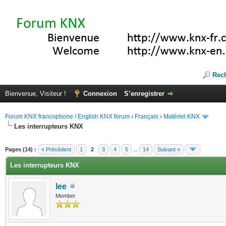
Rec
Bienvenue, Visiteur !
Connexion
S’enregistrer
Forum KNX francophone / English KNX forum
›
Français
›
Matériel KNX
Les interrupteurs KNX
te(s))
Pages (14) :
« Précédent
1
2
3
4
5
...
14
Suivant »
Les interrupteurs KNX
lee
Member