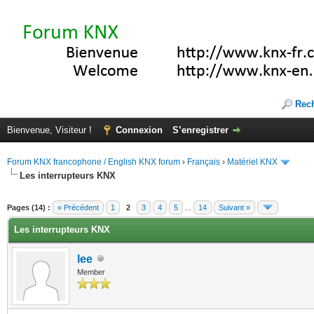
Rec
Bienvenue, Visiteur !
Connexion
S’enregistrer
Forum KNX francophone / English KNX forum
›
Français
›
Matériel KNX
Les interrupteurs KNX
te(s))
Pages (14) :
« Précédent
1
2
3
4
5
...
14
Suivant »
Les interrupteurs KNX
lee
Member