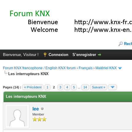
Rec
Bienvenue, Visiteur !
Connexion
S’enregistrer
Forum KNX francophone / English KNX forum
›
Français
›
Matériel KNX
Les interrupteurs KNX
te(s))
Pages (14) :
« Précédent
1
2
3
4
5
...
14
Suivant »
Les interrupteurs KNX
lee
Member