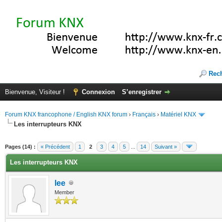
Rec
Bienvenue, Visiteur !
Connexion
S’enregistrer
Forum KNX francophone / English KNX forum
›
Français
›
Matériel KNX
Les interrupteurs KNX
te(s))
Pages (14) :
« Précédent
1
2
3
4
5
...
14
Suivant »
Les interrupteurs KNX
lee
Member