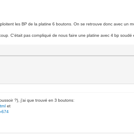
exploitent les BP de la platine 6 boutons. On se retrouve donc avec un 
e coup. C'était pas compliqué de nous faire une platine avec 4 bp soudé 
oussoir ?), j'ai que trouvé en 3 boutons:
tml
et
d=674