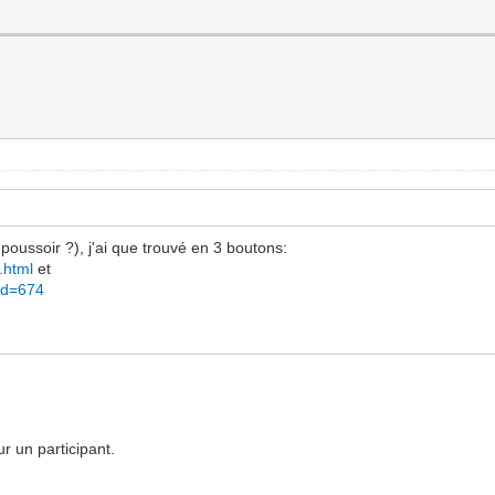
 poussoir ?), j'ai que trouvé en 3 boutons:
.html
et
vid=674
r un participant.