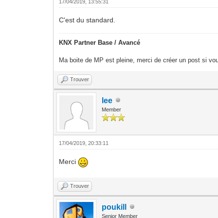
17/04/2019, 13:55:31
C'est du standard.
KNX Partner Base / Avancé
Ma boite de MP est pleine, merci de créer un post si vou
Trouver
lee
Member
17/04/2019, 20:33:11
Merci
Trouver
poukill
Senior Member