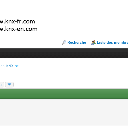
Recherche
Liste des membr
riel KNX
 »