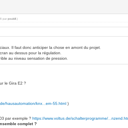
36 par
poukill
.)
ciaux. Il faut donc anticiper la chose en amont du projet.
écran au dessus pour la régulation.
rible au niveau sensation de pression.
ur le Gira E2 ?
s.de/hausautomation/knx...em-55.html
)
8303 par exemple ?
https://www.voltus.de/schalterprogramme/...nzend.ht
ensemble complet ?