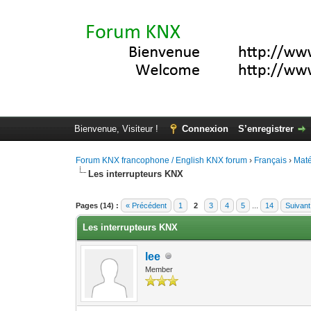
Bienvenue, Visiteur !
Connexion
S’enregistrer
Forum KNX francophone / English KNX forum
›
Français
›
Maté
Les interrupteurs KNX
Moyenne : 4.2 (5 vote(s))
1
2
3
4
5
Pages (14) :
« Précédent
1
2
3
4
5
...
14
Suivant
Les interrupteurs KNX
lee
Member