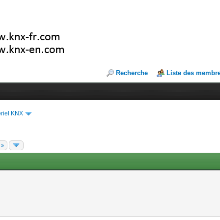
Recherche
Liste des membr
riel KNX
 »