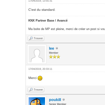
17/04/2019, 13:55:31
C'est du standard.
KNX Partner Base / Avancé
Ma boite de MP est pleine, merci de créer un post si vou
Trouver
lee
Member
17/04/2019, 20:33:11
Merci
Trouver
poukill
Senior Member