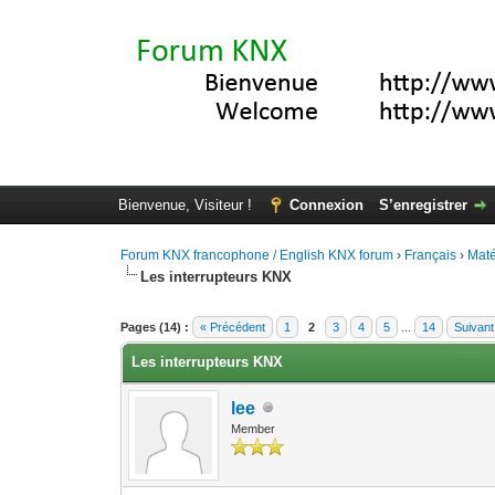
Bienvenue, Visiteur !
Connexion
S’enregistrer
Forum KNX francophone / English KNX forum
›
Français
›
Maté
Les interrupteurs KNX
Moyenne : 4.2 (5 vote(s))
1
2
3
4
5
Pages (14) :
« Précédent
1
2
3
4
5
...
14
Suivant
Les interrupteurs KNX
lee
Member