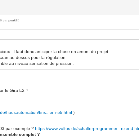
36 par
poukill
.)
ciaux. Il faut donc anticiper la chose en amont du projet.
écran au dessus pour la régulation.
rible au niveau sensation de pression.
ur le Gira E2 ?
s.de/hausautomation/knx...em-55.html
)
8303 par exemple ?
https://www.voltus.de/schalterprogramme/...nzend.ht
ensemble complet ?