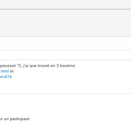
 poussoir ?), j'ai que trouvé en 3 boutons:
.html
et
vid=674
r un participant.