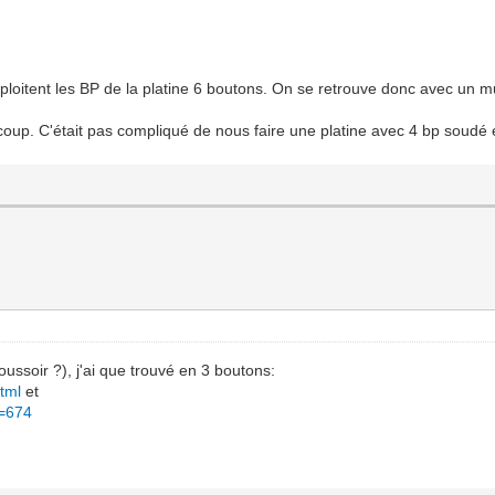
exploitent les BP de la platine 6 boutons. On se retrouve donc avec un 
e coup. C'était pas compliqué de nous faire une platine avec 4 bp soudé 
oussoir ?), j'ai que trouvé en 3 boutons:
tml
et
d=674