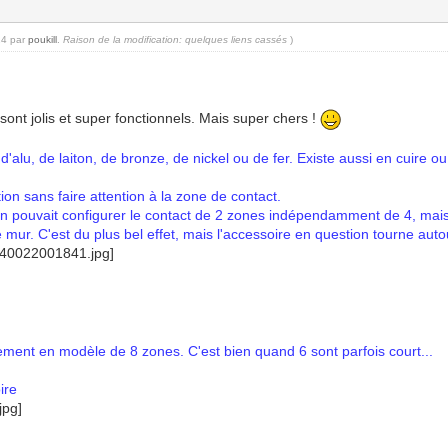
24 par
poukill
.
Raison de la modification: quelques liens cassés
)
 sont jolis et super fonctionnels. Mais super chers !
lu, de laiton, de bronze, de nickel ou de fer. Existe aussi en cuire ou 
ion sans faire attention à la zone de contact.
'on pouvait configurer le contact de 2 zones indépendamment de 4, mais 
e mur. C'est du plus bel effet, mais l'accessoire en question tourne auto
ement en modèle de 8 zones. C'est bien quand 6 sont parfois court...
ire