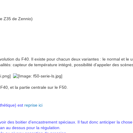
 le Z35 de Zennio)
olution du F40. Il existe pour chacun deux variantes : le normal et le u
lités: capteur de température intégré, possibilité d'appeler des scènes,
e F40, et la partie centrale sur le F50.
thétique) est
reprise ici
révoir des boitier d'encastrement spéciaux. Il faut donc anticiper la chos
cran au dessus pour la régulation.