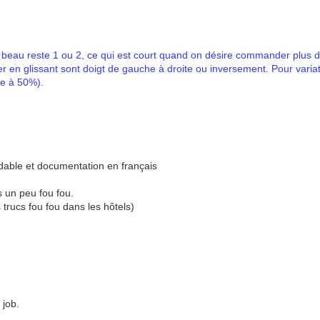
us beau reste 1 ou 2, ce qui est court quand on désire commander plus de
r en glissant sont doigt de gauche à droite ou inversement. Pour variati
re à 50%).
dable et documentation en français
s un peu fou fou.
s trucs fou fou dans les hôtels)
 job.