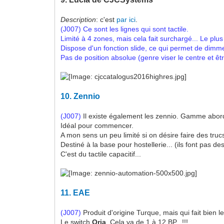
Description
: c'est
par ici
.
(J007)
Ce sont les lignes qui sont tactile.
Limité à 4 zones, mais cela fait surchargé... Le pl
Dispose d'un fonction slide, ce qui permet de dimme
Pas de position absolue (genre viser le centre et êt
10.
Zennio
(J007)
Il existe également les zennio. Gamme abor
Idéal pour commencer.
A mon sens un peu limité si on désire faire des truc
Destiné à la base pour hostellerie... (ils font pas de
C'est du tactile capacitif...
11.
EAE
(J007)
Produit d'origine Turque, mais qui fait bien le
Le switch
Oria
. Cela va de 1 à 12 BP...!!!