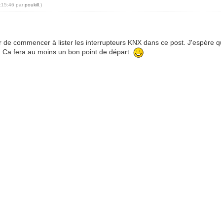
7:15:46 par
poukill
.)
 de commencer à lister les interrupteurs KNX dans ce post. J'espère q
ver. Ca fera au moins un bon point de départ.