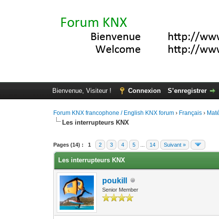
Bienvenue, Visiteur !
Connexion
S’enregistrer
Forum KNX francophone / English KNX forum
›
Français
›
Maté
Les interrupteurs KNX
Moyenne : 4.2 (5 vote(s))
1
2
3
4
5
Pages (14) :
1
2
3
4
5
...
14
Suivant »
Les interrupteurs KNX
poukill
Senior Member