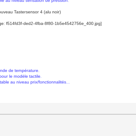
ble au niveau sensation de pression.
nouveau Tastersensor 4 (alu noir)
sonde de température.
our le modèle tactile.
table au niveau prix/fonctionnalités...