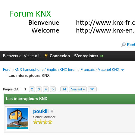
Rec
Bienvenue, Visiteur !
Connexion
S’enregistrer
Forum KNX francophone / English KNX forum
›
Français
›
Matériel KNX
Les interrupteurs KNX
te(s))
Pages (14) :
1
2
3
4
5
...
14
Suivant »
Les interrupteurs KNX
poukill
Senior Member