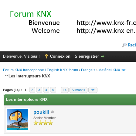
Rec
Bienvenue, Visiteur !
Connexion
S’enregistrer
Forum KNX francophone / English KNX forum
›
Français
›
Matériel KNX
Les interrupteurs KNX
te(s))
Pages (14) :
1
2
3
4
5
...
14
Suivant »
Les interrupteurs KNX
poukill
Senior Member