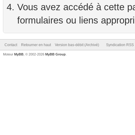
Vous avez accédé à cette pag
formulaires ou liens appropr
Contact
Retourner en haut
Version bas-débit (Archivé)
Syndication RSS
Moteur
MyBB
, © 2002-2026
MyBB Group
.