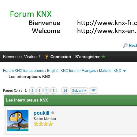
Rec
Bienvenue, Visiteur !
Connexion
S’enregistrer
Forum KNX francophone / English KNX forum
›
Français
›
Matériel KNX
Les interrupteurs KNX
te(s))
Pages (14) :
1
2
3
4
5
...
14
Suivant »
Les interrupteurs KNX
poukill
Senior Member