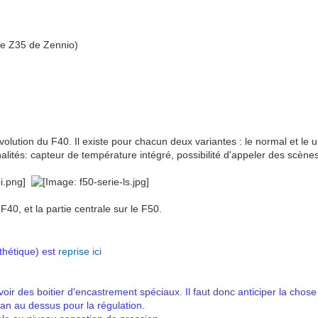
 le Z35 de Zennio)
olution du F40. Il existe pour chacun deux variantes : le normal et le u
lités: capteur de température intégré, possibilité d'appeler des scènes,
e F40, et la partie centrale sur le F50.
thétique) est
reprise ici
révoir des boitier d'encastrement spéciaux. Il faut donc anticiper la chos
cran au dessus pour la régulation.