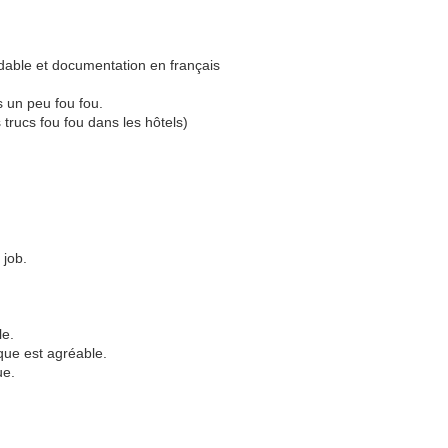
dable et documentation en français
s un peu fou fou.
s trucs fou fou dans les hôtels)
 job.
le.
ique est agréable.
ue.