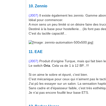
10.
Zennio
(J007)
Il existe également les zennio. Gamme abor
Idéal pour commencer.
A mon sens un peu limité si on désire faire des truc
Destiné à la base pour hostellerie... (ils font pas de
C'est du tactile capacitif...
11.
EAE
(J007)
Produit d'origine Turque, mais qui fait bien le
Le switch
Oria
. Cela va de 1 à 12 BP...!!!
Si on aime le sobre et épuré, c'est bien.
C'est mécanique pour ceux qui n'aiment pas le tacti
J'ai pû les essayer sur un salon. La sensation hapt
Sans cadre et d'épaisseur faible, c'est très esthétiq
Je n'ai pas encore fouillé leur base ETS.