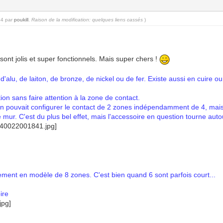
24 par
poukill
.
Raison de la modification: quelques liens cassés
)
 sont jolis et super fonctionnels. Mais super chers !
lu, de laiton, de bronze, de nickel ou de fer. Existe aussi en cuire ou 
ion sans faire attention à la zone de contact.
'on pouvait configurer le contact de 2 zones indépendamment de 4, mais 
e mur. C'est du plus bel effet, mais l'accessoire en question tourne auto
ement en modèle de 8 zones. C'est bien quand 6 sont parfois court...
ire