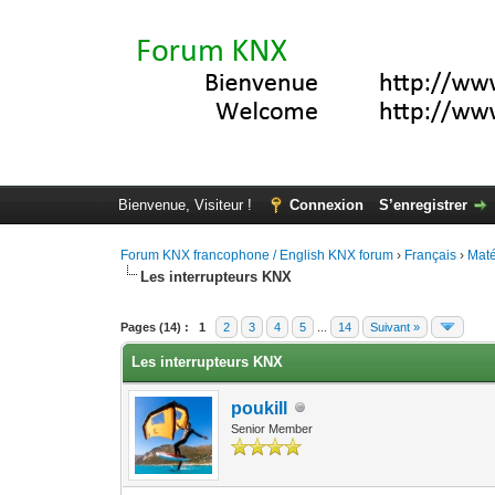
Bienvenue, Visiteur !
Connexion
S’enregistrer
Forum KNX francophone / English KNX forum
›
Français
›
Maté
Les interrupteurs KNX
Moyenne : 4.2 (5 vote(s))
1
2
3
4
5
Pages (14) :
1
2
3
4
5
...
14
Suivant »
Les interrupteurs KNX
poukill
Senior Member