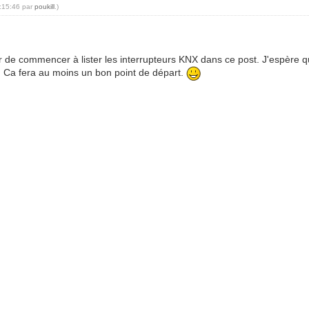
7:15:46 par
poukill
.)
 de commencer à lister les interrupteurs KNX dans ce post. J'espère q
ver. Ca fera au moins un bon point de départ.