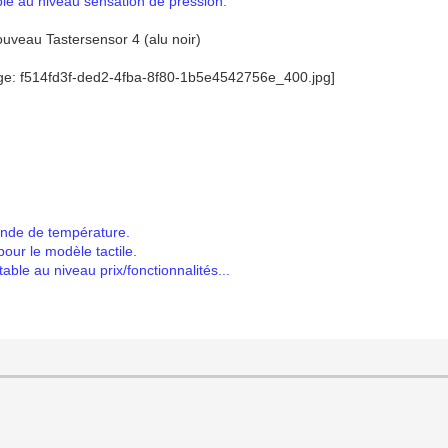
ble au niveau sensation de pression.
nouveau Tastersensor 4 (alu noir)
sonde de température.
our le modèle tactile.
table au niveau prix/fonctionnalités...