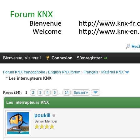
Rec
Bienvenue, Visiteur !
Connexion
S’enregistrer
Forum KNX francophone / English KNX forum
›
Français
›
Matériel KNX
Les interrupteurs KNX
te(s))
Pages (14) :
1
2
3
4
5
...
14
Suivant »
Les interrupteurs KNX
poukill
Senior Member