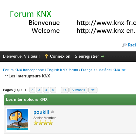
Rec
Bienvenue, Visiteur !
Connexion
S’enregistrer
Forum KNX francophone / English KNX forum
›
Français
›
Matériel KNX
Les interrupteurs KNX
te(s))
Pages (14) :
1
2
3
4
5
...
14
Suivant »
Les interrupteurs KNX
poukill
Senior Member