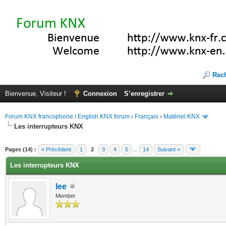
Rec
Bienvenue, Visiteur !
Connexion
S’enregistrer
Forum KNX francophone / English KNX forum
›
Français
›
Matériel KNX
Les interrupteurs KNX
te(s))
Pages (14) :
« Précédent
1
2
3
4
5
...
14
Suivant »
Les interrupteurs KNX
lee
Member