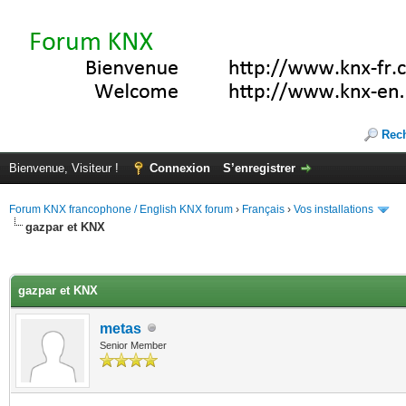
Rec
Bienvenue, Visiteur !
Connexion
S’enregistrer
Forum KNX francophone / English KNX forum
›
Français
›
Vos installations
gazpar et KNX
(s))
gazpar et KNX
metas
Senior Member