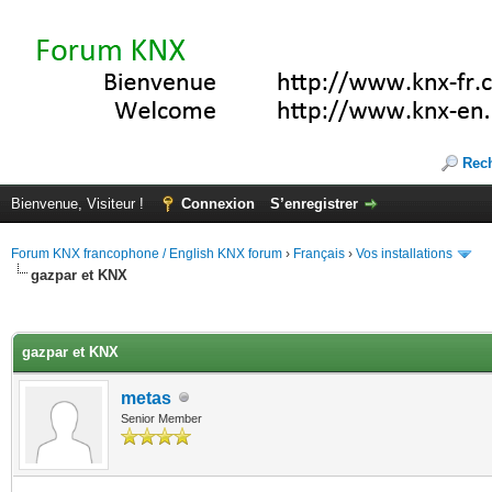
Rec
Bienvenue, Visiteur !
Connexion
S’enregistrer
Forum KNX francophone / English KNX forum
›
Français
›
Vos installations
gazpar et KNX
(s))
gazpar et KNX
metas
Senior Member