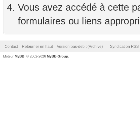
Vous avez accédé à cette pag
formulaires ou liens appropr
Contact
Retourner en haut
Version bas-débit (Archivé)
Syndication RSS
Moteur
MyBB
, © 2002-2026
MyBB Group
.