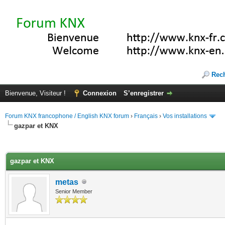
Rec
Bienvenue, Visiteur !
Connexion
S’enregistrer
Forum KNX francophone / English KNX forum
›
Français
›
Vos installations
gazpar et KNX
(s))
gazpar et KNX
metas
Senior Member